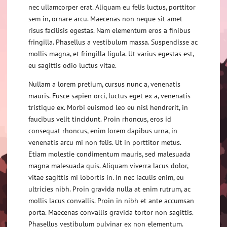
nec ullamcorper erat. Aliquam eu felis luctus, porttitor
sem in, ornare arcu. Maecenas non neque sit amet
risus facilisis egestas. Nam elementum eros a finibus
fringilla. Phasellus a vestibulum massa. Suspendisse ac
mollis magna, et fringilla ligula. Ut varius egestas est,
eu sagittis odio luctus vitae.
Nullam a lorem pretium, cursus nunc a, venenatis
mauris. Fusce sapien orci, luctus eget ex a, venenatis
tristique ex. Morbi euismod leo eu nisl hendrerit, in
faucibus velit tincidunt. Proin rhoncus, eros id
consequat rhoncus, enim lorem dapibus urna, in
venenatis arcu mi non felis. Ut in porttitor metus.
Etiam molestie condimentum mauris, sed malesuada
magna malesuada quis. Aliquam viverra lacus dolor,
vitae sagittis mi lobortis in. In nec iaculis enim, eu
ultricies nibh. Proin gravida nulla at enim rutrum, ac
mollis lacus convallis. Proin in nibh et ante accumsan
porta. Maecenas convallis gravida tortor non sagittis.
Phasellus vestibulum pulvinar ex non elementum.